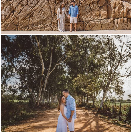
4750
125
4481
66